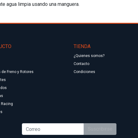
ente agua limpia usando una manguera.
UCTO
TIENDA
¿Quienes somos?
Contacto
s de Freno y Rotores
Condiciones
ntes
ados
as
 Racing
es
Suscribirse