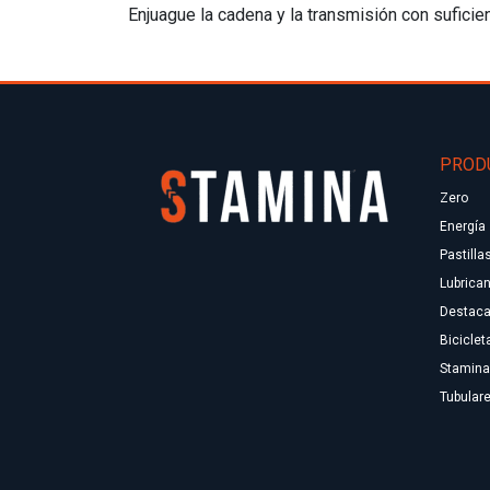
Enjuague la cadena y la transmisión con sufici
PROD
Zero
Energía
Pastilla
Lubrica
Destac
Biciclet
Stamina
Tubular